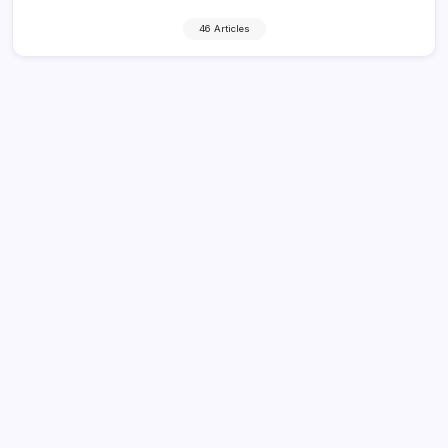
46 Articles
Pau Torres: Internationales Debüt,
Vereinsauftritte, Aufstrebender Stern