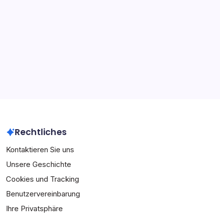
Internationale Erfolge
Karriere-Highlights
Spielerbiografien
Archiv
March 2026
February 2026
Rechtliches
Kontaktieren Sie uns
Unsere Geschichte
Cookies und Tracking
Benutzervereinbarung
Ihre Privatsphäre