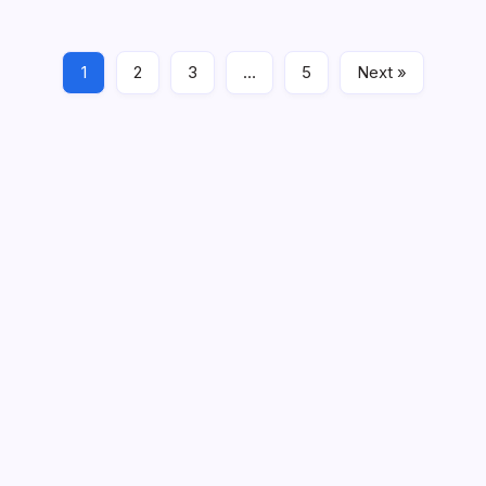
bemerkenswerte Karriere vorbereitete. Er erlangte Ruhm
bei Real Madrid, wo seine außergewöhnliche…
1
2
3
…
5
Next »
Spielerbiografien
26/02/2026
Links
Kontaktieren Sie uns
Unsere Geschichte
Blogbeiträge
Suche